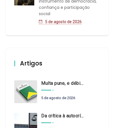
instrumento de democracia,
confiança e participação
social
5 de agosto de 2026
Artigos
Multa pune, e débito recompõe. § 3º do art. 71 da Constituição: um problema de legística formal
5 de agosto de 2026
Da crítica à autocrítica: Tribunais de Contas sob um novo olhar?