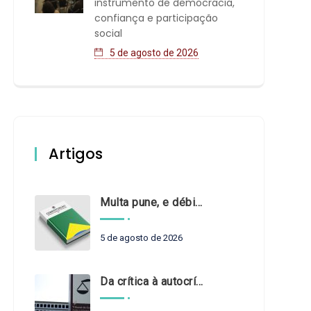
instrumento de democracia,
confiança e participação
social
5 de agosto de 2026
Artigos
Multa pune, e débito recompõe. § 3º do art. 71 da Constituição: um problema de legística formal
5 de agosto de 2026
Da crítica à autocrítica: Tribunais de Contas sob um novo olhar?