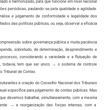
ulado e harmonizado, para que funcione em nível nacional
ões periódicas, pautando-se pela qualidade e agilidade.
álise e julgamento de conformidade e legalidade dos
ados das políticas públicas, ou seja, observar a eficácia
 compreensão sobre governança pública e muita paciência
 Depende, sobretudo, de determinação, desprendimento e
 processo, considerando a variedade e a flutuação de
vo, todavia, tem que ser único: → o sistema de controle
ão Tribunal de Contas.
uturantes a criação do Conselho Nacional dos Tribunais
sual específica para julgamento de contas públicas. Mas
 que devemos trabalhar, simultaneamente, com a mesma
nte: → a reorganização das forças internas, com a