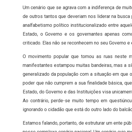
Um cenário que se agrava com a indiferença de mu
de outros tantos que deveriam nos liderar na busca
analfabetismo político institucionalizado entre aq
Estado, o Governo e os governantes apenas como
criticado. Elas não se reconhecem no seu Governo e
O movimento popular que tomou as ruas neste 
manifestantes estampou muitas bandeiras, mas a s
generalizado da população com a situação em que o 
poder que não cumprem a sua finalidade básica, que
Estado, do Governo e das Instituições visa unicam
Ao contrário, perde-se muito tempo em questiúncul
ignorando o cidadão que está do outro lado do balcão
Estamos falando, portanto, de estruturar um ente pú
nesse complexo cenário nacional. Um cenário cujo m