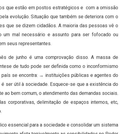
itos que estão em postos estratégicos e com a omissão
 pela evolução. Situação que também se deteriora com o
ueles que se dizem cidadãos. A maioria das pessoas vê o
 um mal necessário e assunto para ser fofocado ou
 em seus representantes.
mês de junho é uma comprovação disso. A massa de
íntese de tudo pode ser definida como o inconformismo
país se encontra: → instituições públicas e agentes do
 é ser útil à sociedade. Esquece-se que a existência do
ente ao bem comum, o atendimento das demandas sociais.
as corporativas, delimitação de espaços internos, etc,
.
blico essencial para a sociedade e consolidar um sistema
ovimento afeta terrivelmente as sensibilidades no Poder