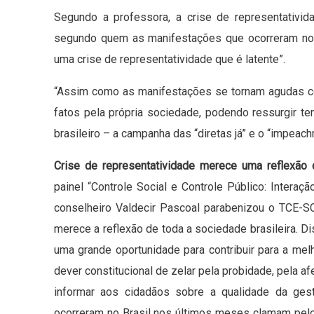
Segundo a professora, a crise de representativi
segundo quem as manifestações que ocorreram no 
uma crise de representatividade que é latente”.
“Assim como as manifestações se tornam agudas c
fatos pela própria sociedade, podendo ressurgir t
brasileiro – a campanha das “diretas já” e o “impeac
Crise de representatividade merece uma reflexão
painel “Controle Social e Controle Público: Interaçã
conselheiro Valdecir Pascoal parabenizou o TCE-S
merece a reflexão de toda a sociedade brasileira. 
uma grande oportunidade para contribuir para a mel
dever constitucional de zelar pela probidade, pela af
informar aos cidadãos sobre a qualidade da ges
ocorreram no Brasil nos últimos meses clamam pelo