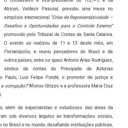
O conselheiro e vice-presidente do TCE-PE e da
Atricon, Valdecir Pascoal, presidiu uma mesa no
simpósio internacional
“Crise de Representatividade –
Desafios e Oportunidades para o Controle Externo”
promovido pelo Tribunal de Contas de Santa Catarina.
O evento se realizou de 11 a 13 deste mês, em
Florianópolis, e reuniu pensadores do Brasil e de
outros países, entre os quais Antonio Arías Rodríguez,
síndico de contas do Principado de Astúrias
São Paulo, Luiz Felipe Pondé, o promotor de justiça e
 a corrupção?”
Afonso Ghizzo e a professora Maria Cruz
.
ico, além de especialistas e estudiosos das áreas da
daram sob diversos ângulos as transformações sociais,
o no Brasil e no mundo, desafiando instituições públicas,