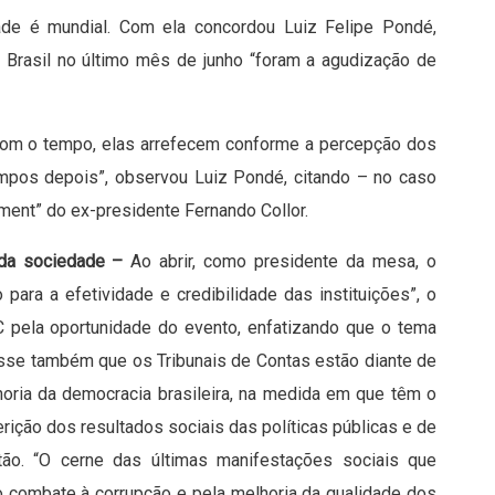
dade é mundial. Com ela concordou Luiz Felipe Pondé,
Brasil no último mês de junho “foram a agudização de
om o tempo, elas arrefecem conforme a percepção dos
empos depois”, observou Luiz Pondé, citando – no caso
hment” do ex-presidente Fernando Collor.
 da sociedade –
Ao abrir, como presidente da mesa, o
o para a efetividade e credibilidade das instituições”, o
C pela oportunidade do evento, enfatizando que o tema
Disse também que os Tribunais de Contas estão diante de
horia da democracia brasileira, na medida em que têm o
erição dos resultados sociais das políticas públicas e de
tão. “O cerne das últimas manifestações sociais que
 combate à corrupção e pela melhoria da qualidade dos