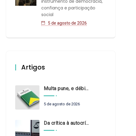
instrumento de democracia,
confiança e participação
social
5 de agosto de 2026
Artigos
Multa pune, e débito recompõe. § 3º do art. 71 da Constituição: um problema de legística formal
5 de agosto de 2026
Da crítica à autocrítica: Tribunais de Contas sob um novo olhar?