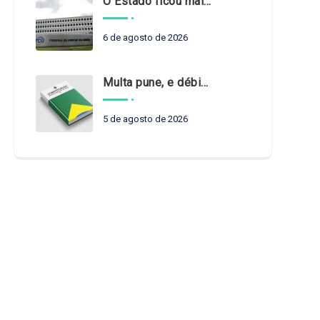
O Estado ficou mais complexo. O controle precisa acompanhar
6 de agosto de 2026
Multa pune, e débito recompõe. § 3º do art. 71 da Constituição: um problema de legística formal
5 de agosto de 2026