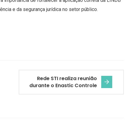
 e a importância de fortalecer a aplicação correta da LINDB
ência e da segurança jurídica no setor público.
Rede STI realiza reunião
durante o Enastic Controle