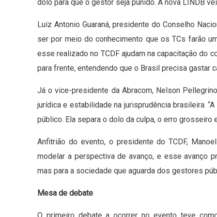
dolo para que o gestor seja punido. A nova LINDB vei
Luiz Antonio Guaraná, presidente do Conselho Nacio
ser por meio do conhecimento que os TCs farão um
esse realizado no TCDF ajudam na capacitação do con
para frente, entendendo que o Brasil precisa gastar
Já o vice-presidente da Abracom, Nelson Pellegrin
jurídica e estabilidade na jurisprudência brasileira.
público. Ela separa o dolo da culpa, o erro grosseiro 
Anfitrião do evento, o presidente do TCDF, Manoel
modelar a perspectiva de avanço, e esse avanço p
mas para a sociedade que aguarda dos gestores públ
Mesa de debate
O primeiro debate a ocorrer no evento teve com