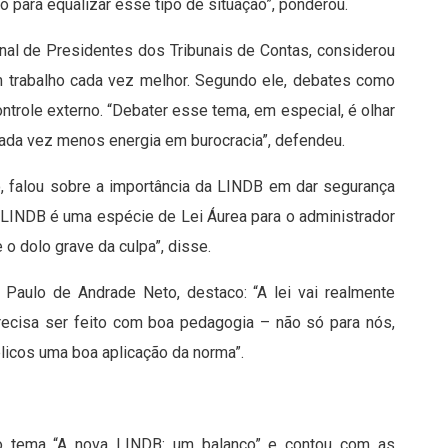
o para equalizar esse tipo de situação”, ponderou.
nal de Presidentes dos Tribunais de Contas, considerou
 trabalho cada vez melhor. Segundo ele, debates como
trole externo. “Debater esse tema, em especial, é olhar
 cada vez menos energia em burocracia”, defendeu.
o, falou sobre a importância da LINDB em dar segurança
 “A LINDB é uma espécie de Lei Áurea para o administrador
e o dolo grave da culpa”, disse.
 Paulo de Andrade Neto, destaco: “A lei vai realmente
recisa ser feito com boa pedagogia – não só para nós,
icos uma boa aplicação da norma”.
o tema “A nova LINDB: um balanço” e contou com as