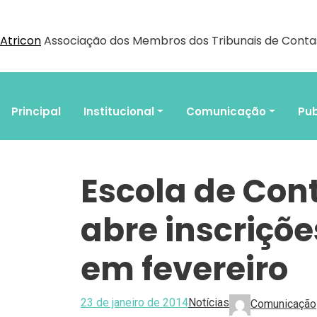
Atricon
Associação dos Membros dos Tribunais de Contas
Principal
Institucional
Comunicação
Pub
Escola de Con
abre inscriçõe
em fevereiro
23 de janeiro de 2014
Notícias
Comunicação