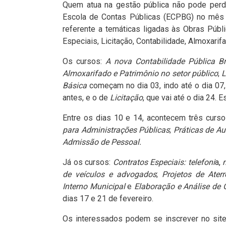
Quem atua na gestão pública não pode perde
Escola de Contas Públicas (ECPBG) no mês d
referente a temáticas ligadas às Obras Públ
Especiais, Licitação, Contabilidade, Almoxarif
Os cursos:
A nova Contabilidade Pública Bra
Almoxarifado e Patrimônio no setor público
;
L
Básica
começam no dia 03, indo até o dia 0
antes, e o de
Licitação
, que vai até o dia 24. 
Entre os dias 10 e 14, acontecem três curs
para Administrações Públicas
;
Práticas de Aud
Admissão de Pessoal.
Já os cursos:
Contratos Especiais: telefoni
a,
de veículos e advogados
;
Projetos de Aterr
Interno Municipal
e
Elaboração e Análise de
dias 17 e 21 de fevereiro.
Os interessados podem se inscrever no sit