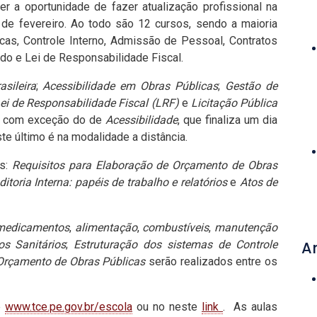
r a oportunidade de fazer atualização profissional na
e fevereiro. Ao todo são 12 cursos, sendo a maioria
icas, Controle Interno, Admissão de Pessoal, Contratos
ado e Lei de Responsabilidade Fiscal.
sileira
;
Acessibilidade em Obras Públicas
;
Gestão de
ei de Responsabilidade Fiscal (LRF)
e
Licitação Pública
7, com exceção do de
Acessibilidade
, que finaliza um dia
Este último é na modalidade a distância.
os:
Requisitos para Elaboração de Orçamento de Obras
itoria Interna: papéis de trabalho e relatórios
e
Atos de
medicamentos
,
alimentação
,
combustíveis
,
manutenção
os Sanitários
;
Estruturação dos sistemas de Controle
A
 Orçamento de Obras Públicas
serão realizados entre os
e
www.tce.pe.gov.br/escola
ou no neste
link
. As aulas