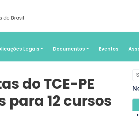
 do Brasil
licações Legais
Documentos
Eventos
Ass
tas do TCE-PE
N
s para 12 cursos