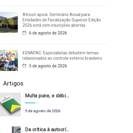
Atricon apoia: Seminário Anual para
Entidades de Fiscalização Superior Edição
2026 está com inscrições abertas
6 de agosto de 2026
II ENAPAC: Especialistas debatem temas
relacionados ao controle externo brasileiro
5 de agosto de 2026
Artigos
Multa pune, e débito recompõe. § 3º do art. 71 da Constituição: um problema de legística formal
5 de agosto de 2026
Da crítica à autocrítica: Tribunais de Contas sob um novo olhar?