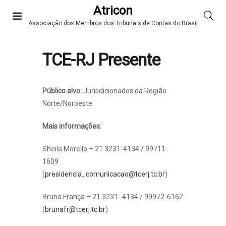
Atricon
Associação dos Membros dos Tribunais de Contas do Brasil
TCE-RJ Presente
Público alvo:
Jurisdicionados da Região
Norte/Noroeste
Mais informações:
Sheila Morello – 21 3231-4134 / 99711-
1609
(
presidencia_comunicacao@tcerj.tc.br
)
Bruna França – 21 3231- 4134 / 99972-6162
(
brunafr@tcerj.tc.br
)