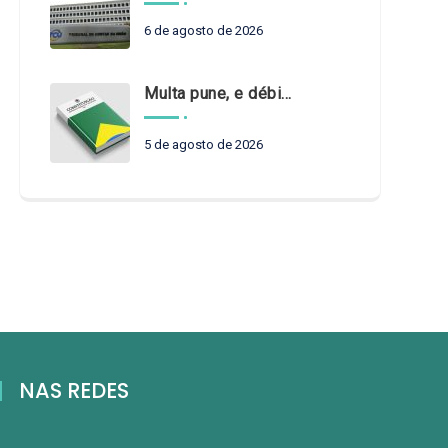
6 de agosto de 2026
Multa pune, e débito recompõe. § 3º do art. 71 da Constituição: um problema de legística formal
5 de agosto de 2026
NAS REDES