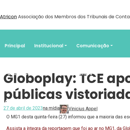
Atricon
Associação dos Membros dos Tribunais de Contas
Principal
Institucional
Comunicação
Globoplay: TCE ap
Publicações Legais
Documentos
Eventos
públicas vistoriad
Associe-se
Agenda do Controle
27 de abril de 2023
na mídia
Vinicius Appel
O MG1 desta quinta-feira (27) informou que a maioria das es
Assista a íntegra da reportagem que foi ao ar no MG1, da Gl