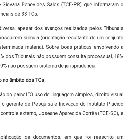
e Giovana Benevides Sales (TCE-PR), que informaram o
enciais de 33 TCs.
diversa, apesar dos avanços realizados pelos Tribunais
possuírem súmula (orientação resultante de um conjunto
erminada matéria). Sobre boas práticas envolvendo a
 6% dos Tribunais não possuem consulta processual, 18%
39% não possuem sistema de jurisprudência.
ão no âmbito dos TCs
o do painel “O uso de linguagem simples, direito visual
 o gerente de Pesquisa e Inovação do Instituto Plácido
e controle externo, Joseane Aparecida Corrêa (TCE-SC), e
mplificação de documentos, em que foi reescrito um