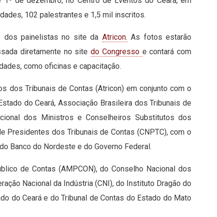
 e 1º de dezembro, no Centro de Eventos do Ceará, em
dades, 102 palestrantes e 1,5 mil inscritos.
 dos painelistas no site da
Atricon.
As fotos estarão
ssada diretamente no site
do Congresso
e contará com
idades, como oficinas e capacitação.
 dos Tribunais de Contas (Atricon) em conjunto com o
 Estado do Ceará, Associação Brasileira dos Tribunais de
cional dos Ministros e Conselheiros Substitutos dos
 de Presidentes dos Tribunais de Contas (CNPTC), com o
, do Banco do Nordeste e do Governo Federal.
Público de Contas (AMPCON), do Conselho Nacional dos
ção Nacional da Indústria (CNI), do Instituto Dragão do
tado do Ceará e do Tribunal de Contas do Estado do Mato