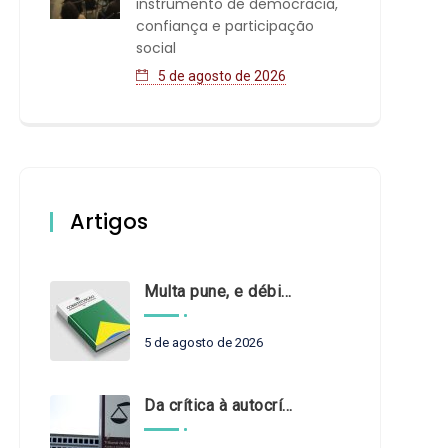
instrumento de democracia,
confiança e participação
social
5 de agosto de 2026
Artigos
Multa pune, e débito recompõe. § 3º do art. 71 da Constituição: um problema de legística formal
5 de agosto de 2026
Da crítica à autocrítica: Tribunais de Contas sob um novo olhar?