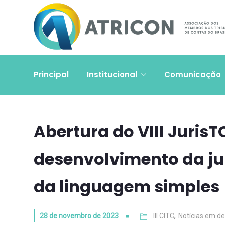
Principal
Institucional
Comunicação
Abertura do VIII JurisT
desenvolvimento da ju
da linguagem simples
28 de novembro de 2023
III CITC
,
Notícias em d