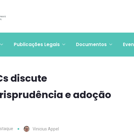
Publicações Legais
Documentos
Even
Cs discute
risprudência e adoção
estaque
Vinicius Appel