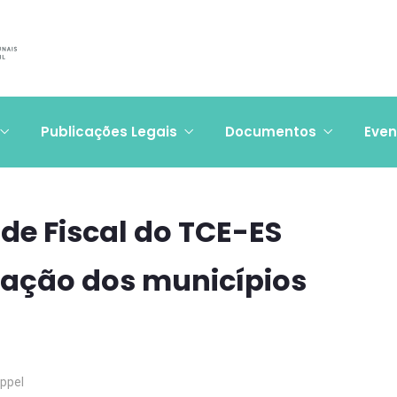
Publicações Legais
Documentos
Even
ade Fiscal do TCE-ES
uação dos municípios
Appel