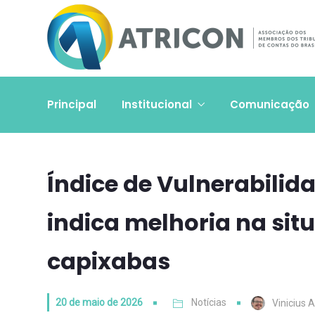
Principal
Institucional
Comunicação
Índice de Vulnerabilid
indica melhoria na sit
capixabas
20 de maio de 2026
Notícias
Vinicius 