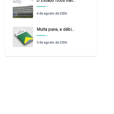
O Estado ficou mais complexo. O controle precisa acompanhar
6 de agosto de 2026
Multa pune, e débito recompõe. § 3º do art. 71 da Constituição: um problema de legística formal
5 de agosto de 2026