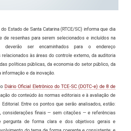
s do Estado de Santa Catarina (RTCE/SC) informa que dia
s e de resenhas para serem selecionados e incluídos na
is deverão ser encaminhados para o endereço
relacionados às áreas do controle externo, da auditoria
, das políticas públicas, da economia do setor público, da
da informação e da inovação.
do
Diário Oficial Eletrônico do TCE-SC (DOTC-e) de 8 de
uação do conteúdo às normas editoriais e à avaliação de
Editorial. Entre os pontos que serão analisados, estão:
o, considerações finais — sem citações — e referências
e pergunta de forma clara e dos objetivos gerais e
nvolvimento do tema de forma coerente e consistente; e