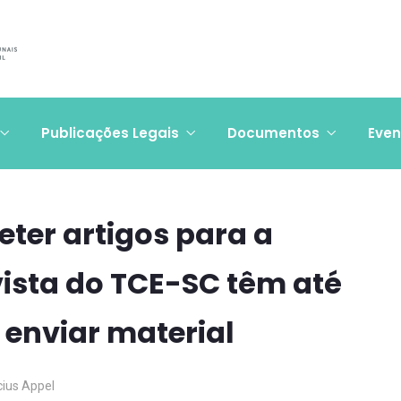
Publicações Legais
Documentos
Even
ter artigos para a
ista do TCE-SC têm até
a enviar material
cius Appel