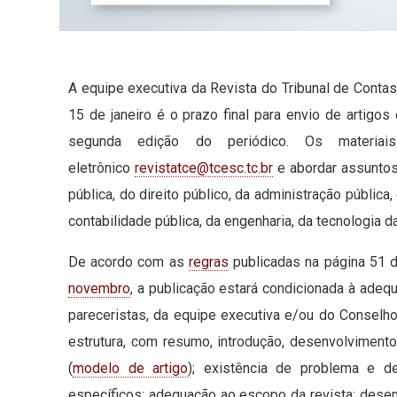
A equipe executiva da Revista do Tribunal de Conta
15 de janeiro é o prazo final para envio de artigo
segunda edição do periódico. Os materia
eletrônico
revistatce@tcesc.tc.br
e abordar assuntos 
pública, do direito público, da administração pública
contabilidade pública, da engenharia, da tecnologia 
De acordo com as
regras
publicadas na página 51 
novembro
, a publicação estará condicionada à adeq
pareceristas, da equipe executiva e/ou do Conselho 
estrutura, com resumo, introdução, desenvolviment
(
modelo de artigo
); existência de problema e d
específicos; adequação ao escopo da revista; dese