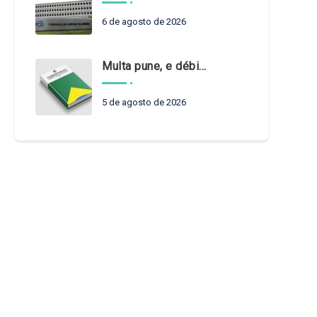
6 de agosto de 2026
Multa pune, e débito recompõe. § 3º do art. 71 da Constituição: um problema de legística formal
5 de agosto de 2026