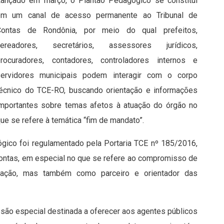
ançado em março, o Plantão Pedagógico se constitui
em um canal de acesso permanente ao Tribunal de
Contas de Rondônia, por meio do qual prefeitos,
vereadores, secretários, assessores jurídicos,
procuradores, contadores, controladores internos e
servidores municipais podem interagir com o corpo
écnico do TCE-RO, buscando orientação e informações
mportantes sobre temas afetos à atuação do órgão no
ue se refere à temática “fim de mandato”.
ógico foi regulamentado pela Portaria TCE nº 185/2016,
Contas, em especial no que se refere ao compromisso de
zação, mas também como parceiro e orientador das
issão especial destinada a oferecer aos agentes públicos