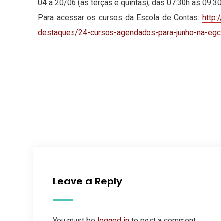
04 a 20/06 (às terças e quintas), das 07:30h às 09:3
Para acessar os cursos da Escola de Contas:
http:
destaques/24-cursos-agendados-para-junho-na-egc
Leave a Reply
You must be
logged in
to post a comment.