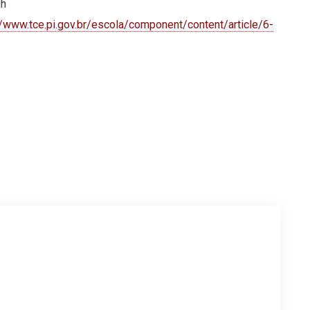
0h
//www.tce.pi.gov.br/escola/component/content/article/6-