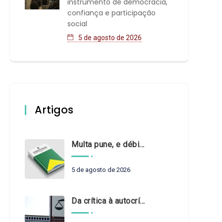
instrumento de democracia,
confiança e participação
social
5 de agosto de 2026
Artigos
Multa pune, e débito recompõe. § 3º do art. 71 da Constituição: um problema de legística formal
5 de agosto de 2026
Da crítica à autocrítica: Tribunais de Contas sob um novo olhar?