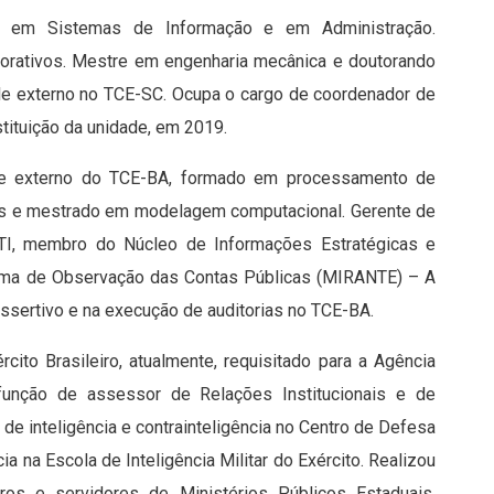
o em Sistemas de Informação e em Administração.
orativos. Mestre em engenharia mecânica e doutorando
ole externo no TCE-SC. Ocupa o cargo de coordenador de
tituição da unidade, em 2019.
le externo do TCE-BA, formado em processamento de
os e mestrado em modelagem computacional. Gerente de
 TI, membro do Núcleo de Informações Estratégicas e
Sistema de Observação das Contas Públicas (MIRANTE) – A
assertivo e na execução de auditorias no TCE-BA.
cito Brasileiro, atualmente, requisitado para a Agência
a função de assessor de Relações Institucionais e de
e inteligência e contrainteligência no Centro de Defesa
cia na Escola de Inteligência Militar do Exército. Realizou
os e servidores de Ministérios Públicos Estaduais,