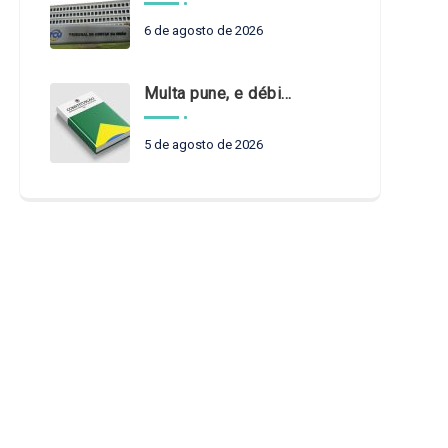
6 de agosto de 2026
Multa pune, e débito recompõe. § 3º do art. 71 da Constituição: um problema de legística formal
5 de agosto de 2026