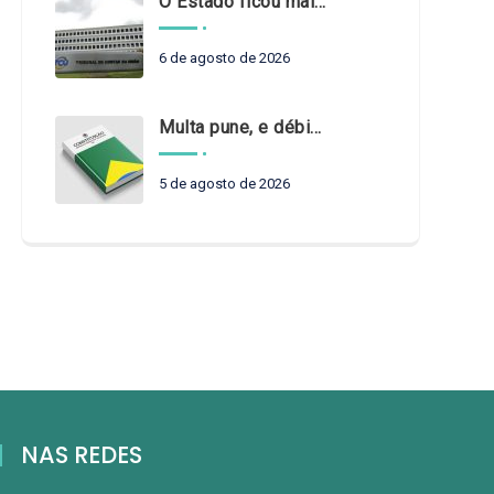
O Estado ficou mais complexo. O controle precisa acompanhar
6 de agosto de 2026
Multa pune, e débito recompõe. § 3º do art. 71 da Constituição: um problema de legística formal
5 de agosto de 2026
NAS REDES