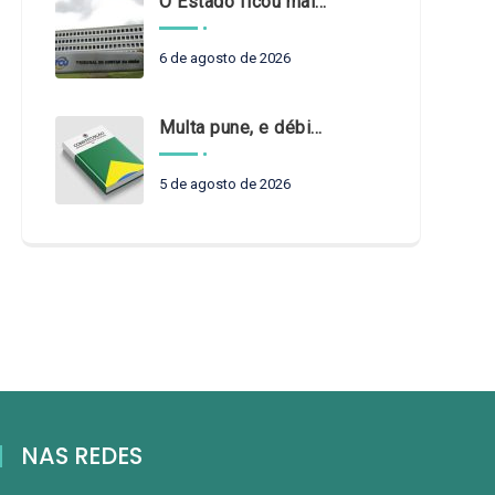
O Estado ficou mais complexo. O controle precisa acompanhar
6 de agosto de 2026
Multa pune, e débito recompõe. § 3º do art. 71 da Constituição: um problema de legística formal
5 de agosto de 2026
NAS REDES