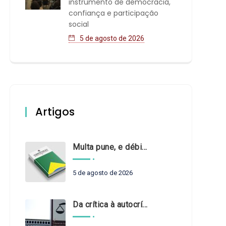
instrumento de democracia,
confiança e participação
social
5 de agosto de 2026
Artigos
Multa pune, e débito recompõe. § 3º do art. 71 da Constituição: um problema de legística formal
5 de agosto de 2026
Da crítica à autocrítica: Tribunais de Contas sob um novo olhar?