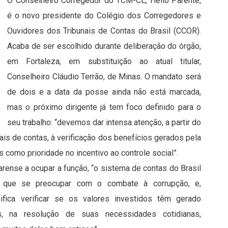
O Conselheiro Corregedor do TCM-CE, Hélio Parente,
é o novo presidente do Colégio dos Corregedores e
Ouvidores dos Tribunais de Contas do Brasil (CCOR).
Acaba de ser escolhido durante deliberação do órgão,
em Fortaleza, em substituição ao atual titular,
Conselheiro Cláudio Terrão, de Minas. O mandato será
de dois e a data da posse ainda não está marcada,
mas o próximo dirigente já tem foco definido para o
seu trabalho: “devemos dar intensa atenção, a partir do
is de contas, à verificação dos benefícios gerados pela
 como prioridade no incentivo ao controle social”.
arense a ocupar a função, “o sistema de contas do Brasil
 que se preocupar com o combate à corrupção, e,
gnifica verificar se os valores investidos têm gerado
, na resolução de suas necessidades cotidianas,