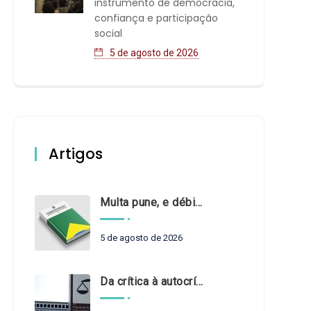
instrumento de democracia,
confiança e participação
social
5 de agosto de 2026
Artigos
Multa pune, e débito recompõe. § 3º do art. 71 da Constituição: um problema de legística formal
5 de agosto de 2026
Da crítica à autocrítica: Tribunais de Contas sob um novo olhar?