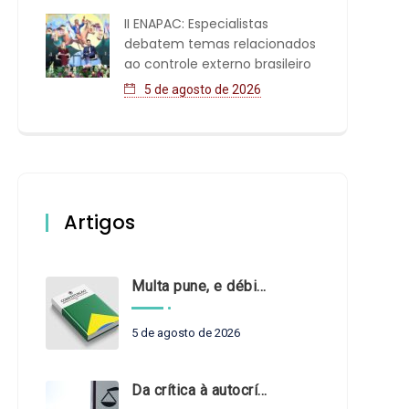
II ENAPAC: Especialistas
debatem temas relacionados
ao controle externo brasileiro
5 de agosto de 2026
Artigos
Multa pune, e débito recompõe. § 3º do art. 71 da Constituição: um problema de legística formal
5 de agosto de 2026
Da crítica à autocrítica: Tribunais de Contas sob um novo olhar?