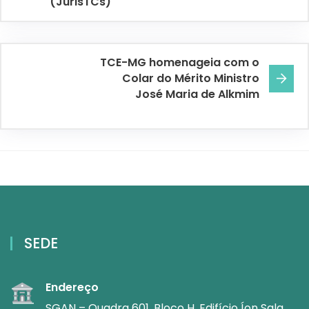
(JurisTCs)
TCE-MG homenageia com o
Colar do Mérito Ministro
José Maria de Alkmim
SEDE
Endereço
SGAN – Quadra 601, Bloco H, Edifício Íon Sala