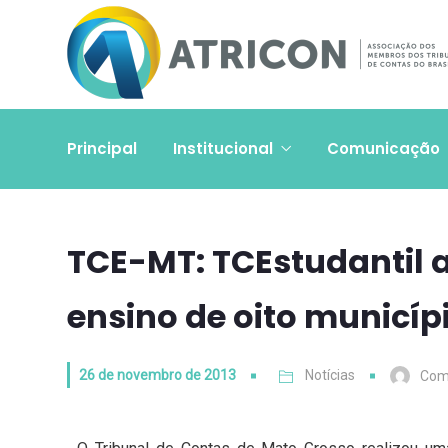
Principal
Institucional
Comunicação
TCE-MT: TCEstudantil at
ensino de oito municíp
26 de novembro de 2013
Notícias
Com