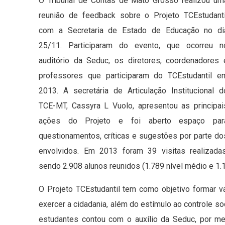
O Tribunal de Contas de Mato Grosso realizou um
reunião de feedback sobre o Projeto TCEstudanti
com a Secretaria de Estado de Educação no di
25/11. Participaram do evento, que ocorreu n
auditório da Seduc, os diretores, coordenadores 
professores que participaram do TCEstudantil e
2013. A secretária de Articulação Institucional d
TCE-MT, Cassyra L Vuolo, apresentou as principai
ações do Projeto e foi aberto espaço par
questionamentos, críticas e sugestões por parte do
envolvidos. Em 2013 foram 39 visitas realizadas
sendo 2.908 alunos reunidos (1.789 nível médio e 1.1
O Projeto TCEstudantil tem como objetivo formar v
exercer a cidadania, além do estímulo ao controle s
estudantes contou com o auxílio da Seduc, por m