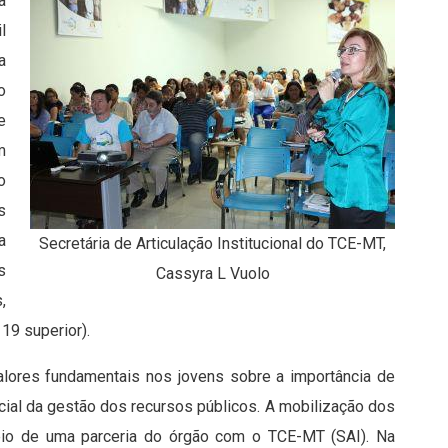
a
l
a
o
e
m
o
s
a
Secretária de Articulação Institucional do TCE-MT,
s
Cassyra L Vuolo
,
19 superior).
alores fundamentais nos jovens sobre a importância de
ocial da gestão dos recursos públicos. A mobilização dos
eio de uma parceria do órgão com o TCE-MT (SAI). Na