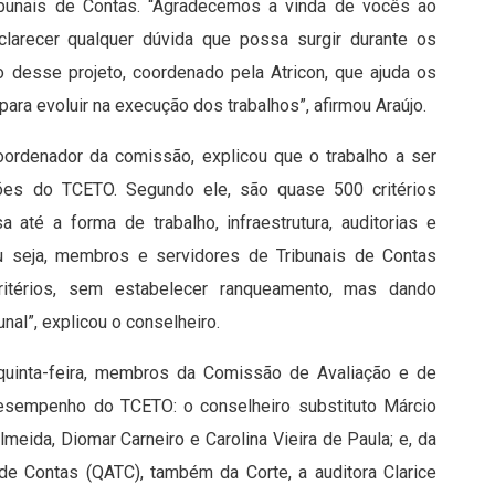
ibunais de Contas. “Agradecemos a vinda de vocês ao
larecer qualquer dúvida que possa surgir durante os
ão desse projeto, coordenado pela Atricon, que ajuda os
ara evoluir na execução dos trabalhos”, afirmou Araújo.
coordenador da comissão, explicou que o trabalho a ser
ões do TCETO. Segundo ele, são quase 500 critérios
até a forma de trabalho, infraestrutura, auditorias e
 ou seja, membros e servidores de Tribunais de Contas
itérios, sem estabelecer ranqueamento, mas dando
nal”, explicou o conselheiro.
quinta-feira, membros da Comissão de Avaliação e de
esempenho do TCETO: o conselheiro substituto Márcio
lmeida, Diomar Carneiro e Carolina Vieira de Paula; e, da
de Contas (QATC), também da Corte, a auditora Clarice