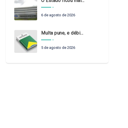
O Estado ficou mais complexo. O controle precisa acompanhar
6 de agosto de 2026
Multa pune, e débito recompõe. § 3º do art. 71 da Constituição: um problema de legística formal
5 de agosto de 2026