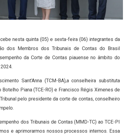
cebe nesta quinta (05) e sexta-feira (06) integrantes da
ão dos Membros dos Tribunais de Contas do Brasil
desempenho da Corte de Contas piauense no âmbito do
 2024.
mento Sant’Anna (TCM-BA),a conselheira substituta
no Botelho Piana (TCE-RO) e Francisco Régis Ximenes de
ribunal pelo presidente da corte de contas, conselheiro
ampelo.
sempenho dos Tribunais de Contas (MMD-TC) ao TCE-PI
armos e aprimorarmos nossos processos internos. Essa