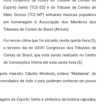
Dois conjuntos de vozes do Tribunal de Contas do
Espírito Santo (TCE-ES) e do Tribunal de Contas de
Mato Grosso (TCE-MT) entoaram músicas populares
em homenagem à Associação dos Membros dos
Tribunais de Contas do Brasil (Atricon).
Foi nesse clima que foi iniciado, nesta quinta-feira (5),
o terceiro dia do XXVII Congresso dos Tribunais de
Contas do Brasil, que está sendo realizado no Centro
de Convenções Vitória até esta sexta-feira (6).
o pelo maestro Cláudio Modesto, estava “Madalena”, do
os convidados de todo o país puderam conhecer um pouco
agens do Espírito Santo e símbolos da história capixaba,