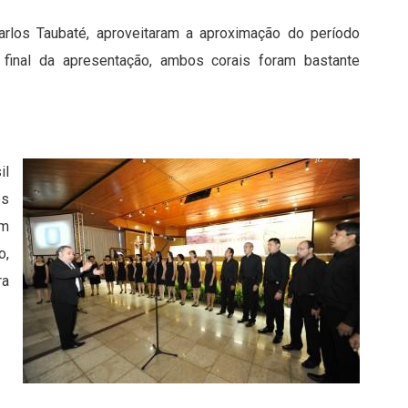
arlos Taubaté, aproveitaram a aproximação do período
o final da apresentação, ambos corais foram bastante
il
os
om
o,
ra