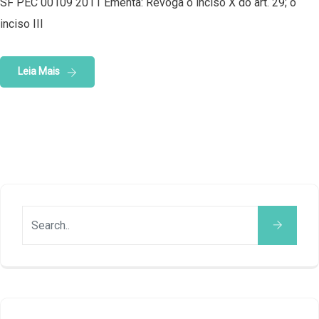
SF PEC 00109 2011 Ementa: Revoga o inciso X do art. 29; o
inciso III
Leia Mais