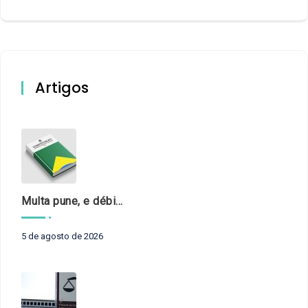
Artigos
Multa pune, e débito recompõe. § 3º do art. 71 da Constituição: um problema de legística formal
5 de agosto de 2026