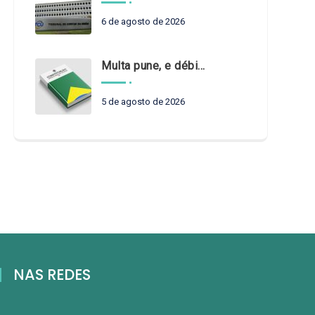
6 de agosto de 2026
Multa pune, e débito recompõe. § 3º do art. 71 da Constituição: um problema de legística formal
5 de agosto de 2026
NAS REDES