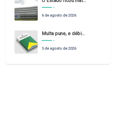
O Estado ficou mais complexo. O controle precisa acompanhar
6 de agosto de 2026
Multa pune, e débito recompõe. § 3º do art. 71 da Constituição: um problema de legística formal
5 de agosto de 2026