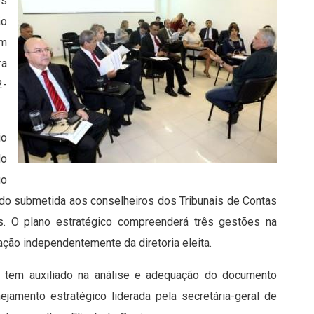
os
ão
om
ra
2-
io
do
go
ndo submetida aos conselheiros dos Tribunais de Contas
s. O plano estratégico compreenderá três gestões na
ção independentemente da diretoria eleita.
T tem auxiliado na análise e adequação do documento
ejamento estratégico liderada pela secretária-geral de