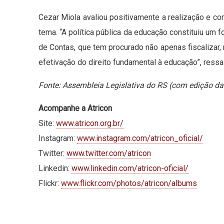
Cezar Miola avaliou positivamente a realização e c
tema. “A política pública da educação constituiu um f
de Contas, que tem procurado não apenas fiscalizar,
efetivação do direito fundamental à educação”, ressal
Fonte: Assembleia Legislativa do RS (com edição da
Acompanhe a Atricon
Site:
www.atricon.org.br/
Instagram:
www.instagram.com/atricon_oficial/
Twitter:
www.twitter.com/atricon
Linkedin:
www.linkedin.com/atricon-oficial/
Flickr:
www.flickr.com/photos/atricon/albums