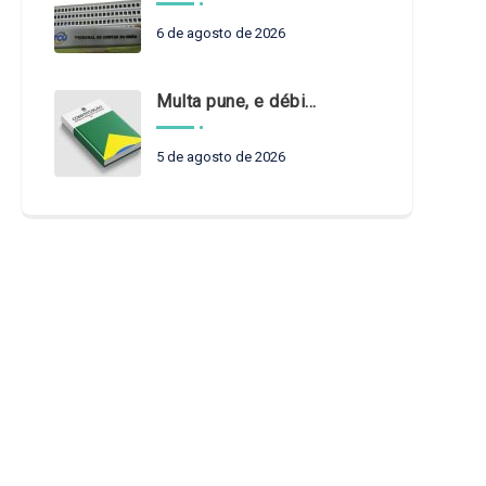
6 de agosto de 2026
Multa pune, e débito recompõe. § 3º do art. 71 da Constituição: um problema de legística formal
5 de agosto de 2026