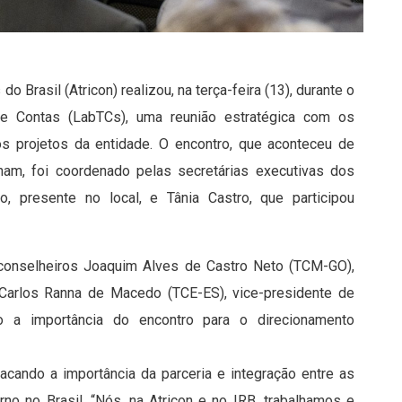
Brasil (Atricon) realizou, na terça-feira (13), durante o
de Contas (LabTCs), uma reunião estratégica com os
os projetos da entidade. O encontro, que aconteceu de
dham, foi coordenado pelas secretárias executivas dos
o, presente no local, e Tânia Castro, que participou
 conselheiros Joaquim Alves de Castro Neto (TCM-GO),
o Carlos Ranna de Macedo (TCE-ES), vice-presidente de
o a importância do encontro para o direcionamento
acando a importância da parceria e integração entre as
no no Brasil. “Nós, na Atricon e no IRB, trabalhamos e