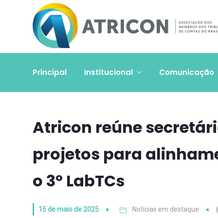
Principal
Institucional
Comunicação
Atricon reúne secretár
projetos para alinham
o 3º LabTCs
15 de maio de 2025
Notícias em destaque