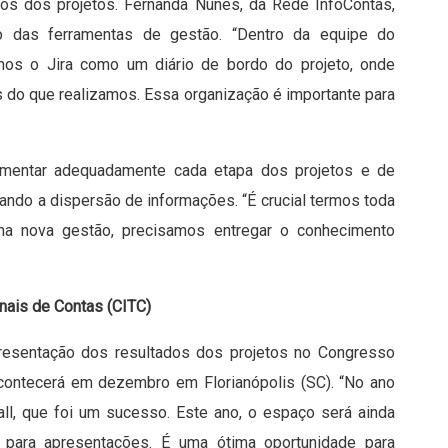
tos dos projetos. Fernanda Nunes, da Rede InfoContas,
o das ferramentas de gestão. “Dentro da equipe do
amos o Jira como um diário de bordo do projeto, onde
s do que realizamos. Essa organização é importante para
cumentar adequadamente cada etapa dos projetos e de
itando a dispersão de informações. “É crucial termos toda
uma nova gestão, precisamos entregar o conhecimento
nais de Contas (CITC)
presentação dos resultados dos projetos no Congresso
 acontecerá em dezembro em Florianópolis (SC). “No ano
ll, que foi um sucesso. Este ano, o espaço será ainda
a para apresentações. É uma ótima oportunidade para