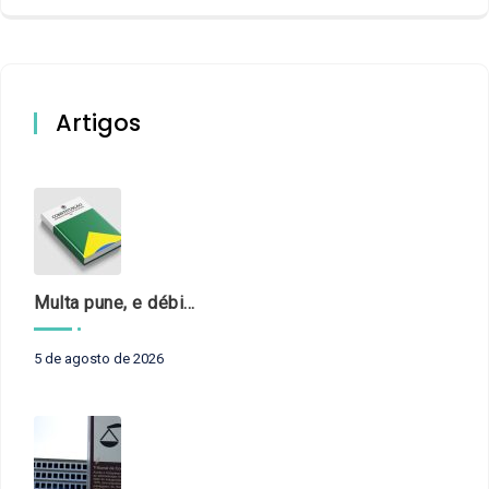
Artigos
Multa pune, e débito recompõe. § 3º do art. 71 da Constituição: um problema de legística formal
5 de agosto de 2026