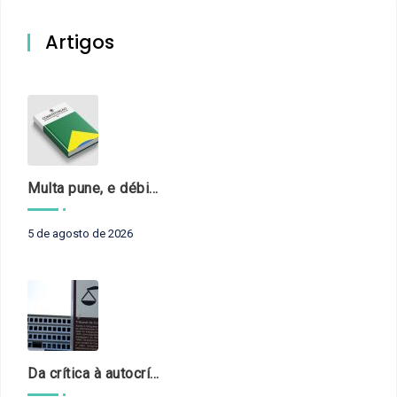
Artigos
Multa pune, e débito recompõe. § 3º do art. 71 da Constituição: um problema de legística formal
5 de agosto de 2026
Da crítica à autocrítica: Tribunais de Contas sob um novo olhar?