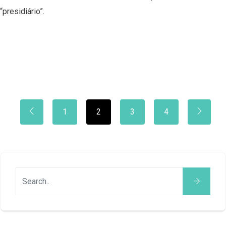
“presidiário”.
1
2
3
4