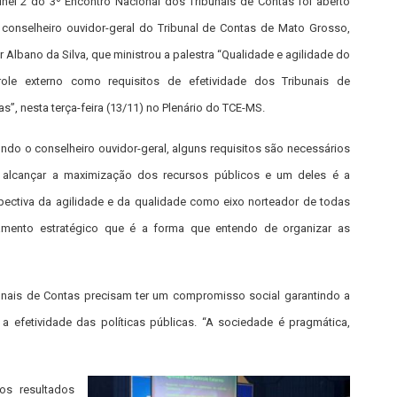
inel 2 do 3º Encontro Nacional dos Tribunais de Contas foi aberto
 conselheiro ouvidor-geral do Tribunal de Contas de Mato Grosso,
r Albano da Silva, que ministrou a palestra “Qualidade e agilidade do
role externo como requisitos de efetividade dos Tribunais de
s”, nesta terça-feira (13/11) no Plenário do TCE-MS.
ndo o conselheiro ouvidor-geral, alguns requisitos são necessários
 alcançar a maximização dos recursos públicos e um deles é a
pectiva da agilidade e da qualidade como eixo norteador de todas
ento estratégico que é a forma que entendo de organizar as
bunais de Contas precisam ter um compromisso social garantindo a
 efetividade das políticas públicas. “A sociedade é pragmática,
os resultados