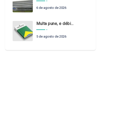
6 de agosto de 2026
Multa pune, e débito recompõe. § 3º do art. 71 da Constituição: um problema de legística formal
5 de agosto de 2026