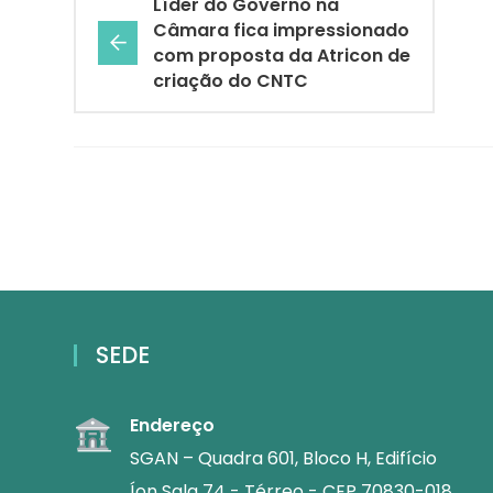
Líder do Governo na
Câmara fica impressionado
com proposta da Atricon de
criação do CNTC
SEDE
Endereço
SGAN – Quadra 601, Bloco H, Edifício
Íon Sala 74 - Térreo - CEP 70830-018