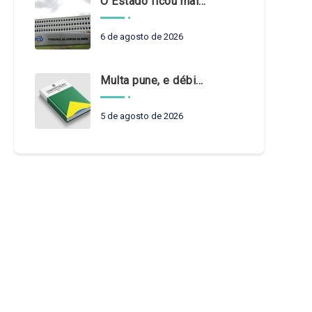
O Estado ficou mais complexo. O controle precisa acompanhar
6 de agosto de 2026
Multa pune, e débito recompõe. § 3º do art. 71 da Constituição: um problema de legística formal
5 de agosto de 2026