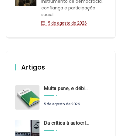
instrumento de democracia,
confiança e participação
social
5 de agosto de 2026
Artigos
Multa pune, e débito recompõe. § 3º do art. 71 da Constituição: um problema de legística formal
5 de agosto de 2026
Da crítica à autocrítica: Tribunais de Contas sob um novo olhar?