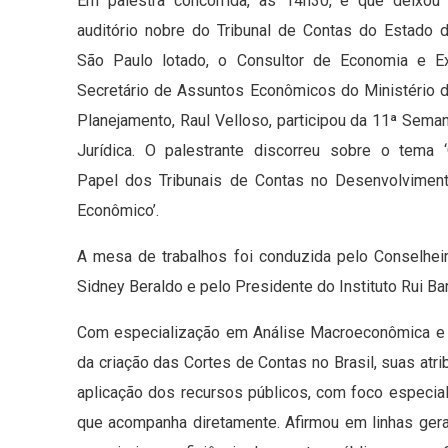
Em palestra concorrida, às 14h30, e que deixou
auditório nobre do Tribunal de Contas do Estado 
São Paulo lotado, o Consultor de Economia e E
Secretário de Assuntos Econômicos do Ministério 
Planejamento, Raul Velloso, participou da 11ª Sema
Jurídica. O palestrante discorreu sobre o tema 
Papel dos Tribunais de Contas no Desenvolvimen
Econômico’.
A mesa de trabalhos foi conduzida pelo Conselhei
Sidney Beraldo e pelo Presidente do Instituto Rui B
Com especialização em Análise Macroeconômica e Fi
da criação das Cortes de Contas no Brasil, suas atr
aplicação dos recursos públicos, com foco especia
que acompanha diretamente. Afirmou em linhas ger