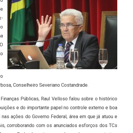
 o
de
x-
do
na
‘O
to
ro
arbosa, Conselheiro Severiano Costandrade.
nanças Públicas, Raul Velloso falou sobre o histórico
ibuições e do importante papel no controle externo e boa
l nas ações do Governo Federal, área em que já atuou e
ais, corroborando com os anunciados esforços dos TCs