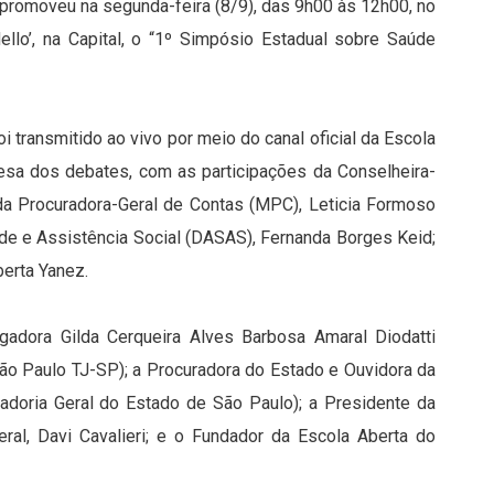
 promoveu na segunda-feira (8/9), das 9h00 às 12h00, no
llo’, na Capital, o “1º Simpósio Estadual sobre Saúde
i transmitido ao vivo por meio do canal oficial da Escola
esa dos debates, com as participações da Conselheira-
da Procuradora-Geral de Contas (MPC), Leticia Formoso
úde e Assistência Social (DASAS), Fernanda Borges Keid;
berta Yanez.
dora Gilda Cerqueira Alves Barbosa Amaral Diodatti
São Paulo TJ-SP); a Procuradora do Estado e Ouvidora da
radoria Geral do Estado de São Paulo); a Presidente da
eral, Davi Cavalieri; e o Fundador da Escola Aberta do