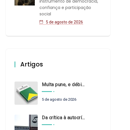
instrumento de democracia,
confiança e participação
social
5 de agosto de 2026
Artigos
Multa pune, e débito recompõe. § 3º do art. 71 da Constituição: um problema de legística formal
5 de agosto de 2026
Da crítica à autocrítica: Tribunais de Contas sob um novo olhar?