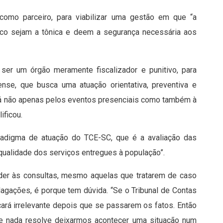
omo parceiro, para viabilizar uma gestão em que “a
lico sejam a tônica e deem a segurança necessária aos
ser um órgão meramente fiscalizador e punitivo, para
ense, que busca uma atuação orientativa, preventiva e
 dá não apenas pelos eventos presenciais como também à
ificou.
radigma de atuação do TCE-SC, que é a avaliação das
a qualidade dos serviços entregues à população”.
der às consultas, mesmo aquelas que tratarem de caso
dagações, é porque tem dúvida. “Se o Tribunal de Contas
ará irrelevante depois que se passarem os fatos. Então
 De nada resolve deixarmos acontecer uma situação num