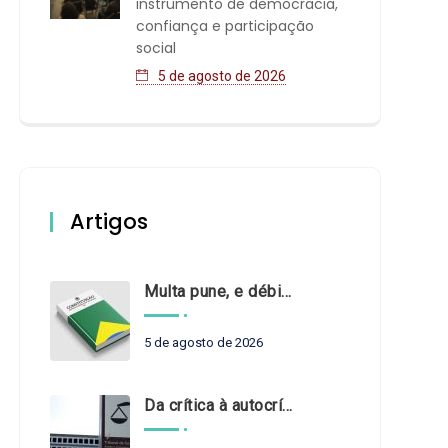
instrumento de democracia,
confiança e participação
social
5 de agosto de 2026
Artigos
Multa pune, e débito recompõe. § 3º do art. 71 da Constituição: um problema de legística formal
5 de agosto de 2026
Da crítica à autocrítica: Tribunais de Contas sob um novo olhar?