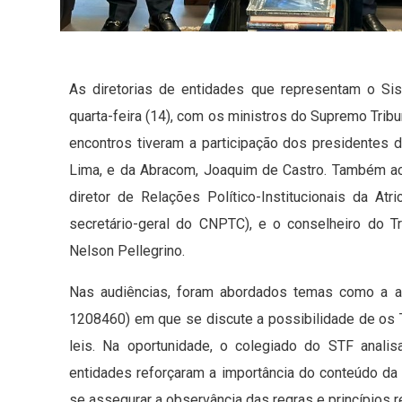
As diretorias de entidades que representam o Sis
quarta-feira (14), com os ministros do Supremo Tri
encontros tiveram a participação dos presidentes d
Lima, e da Abracom, Joaquim de Castro. Também ac
diretor de Relações Político-Institucionais da At
secretário-geral do CNPTC), e o conselheiro do T
Nelson Pellegrino.
Nas audiências, foram abordados temas como a a
1208460) em que se discute a possibilidade de os T
leis. Na oportunidade, o colegiado do STF anali
entidades reforçaram a importância do conteúdo da 
se assegurar a observância das regras e princípios 