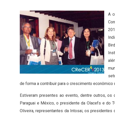
A c
Con
201
Ind
Bir
Ins
alé
mun
set
de forma a contribuir para o crescimento econômico d
Estiveram presentes ao evento, dentre outros, os c
Paraguai e México, o presidente da Olacefs e do 
Oliveira, representantes da Intosai, os presidente