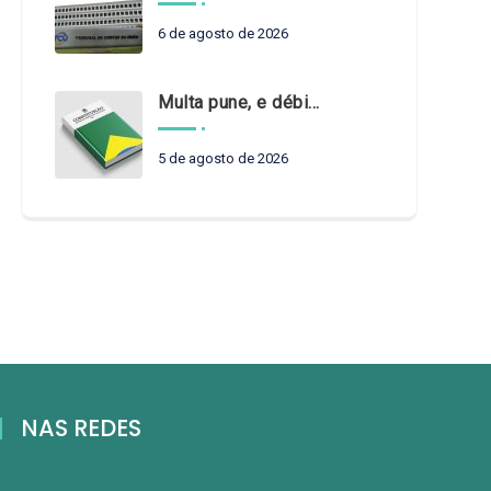
6 de agosto de 2026
Multa pune, e débito recompõe. § 3º do art. 71 da Constituição: um problema de legística formal
5 de agosto de 2026
NAS REDES