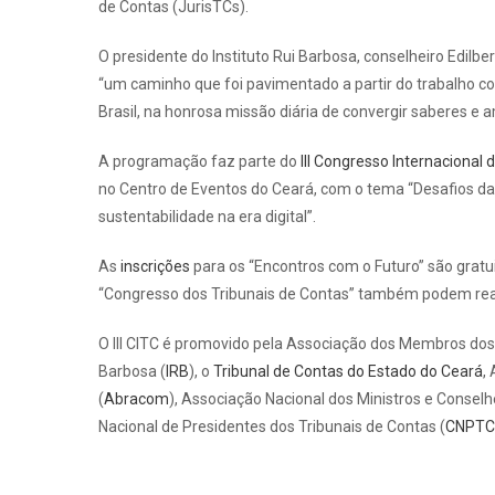
de Contas (JurisTCs).
O presidente do Instituto Rui Barbosa, conselheiro Edilb
“um caminho que foi pavimentado a partir do trabalho c
Brasil, na honrosa missão diária de convergir saberes e 
A programação faz parte do
III Congresso Internacional d
no Centro de Eventos do Ceará, com o tema “Desafios da 
sustentabilidade na era digital”.
As
inscrições
para os “Encontros com o Futuro” são gratui
“Congresso dos Tribunais de Contas” também podem reali
O III CITC é promovido pela Associação dos Membros dos 
Barbosa (
IRB
), o
Tribunal de Contas do Estado do Ceará
,
(
Abracom
), Associação Nacional dos Ministros e Conselh
Nacional de Presidentes dos Tribunais de Contas (
CNPTC