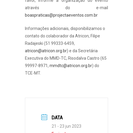
favor, informe a organização do evento
através do e-mail
boaspraticas@projectaeventos.com.br
Informações adicionais, disponibilizamos o
contato do colaborador da Atricon, Filipe
Radajeski (51 99333-6459,
atricon@atricon.org.br
) e da Secretária
Executiva do MMD-TC, Risodalva Castro (65
99997-8971,
mmdtc@atricon.org.br
) do
TCE-MT.
DATA
21 - 23 jun 2023