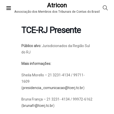
Atricon
Associação dos Membros dos Tribunais de Contas do Brasil
TCE-RJ Presente
Público alvo:
Jurisdicionados da Região Sul
do RJ
Mais informações:
Sheila Morello – 21 3231-4134 / 99711-
1609
(
presidencia_comunicacao@tcerj.tc.br
)
Bruna França – 21 3231- 4134 / 99972-6162
(
brunafr@tcerj.tc.br
)