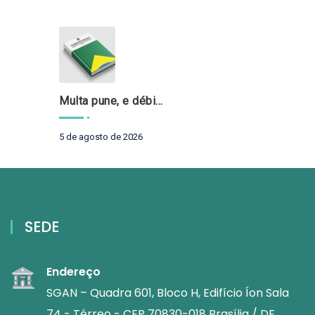
Multa pune, e débito recompõe. § 3º do art. 71 da Constituição: um problema de legística formal
5 de agosto de 2026
SEDE
Endereço
SGAN – Quadra 601, Bloco H, Edifício Íon Sala
74 - Térreo - CEP 70830-018 Brasília / DF