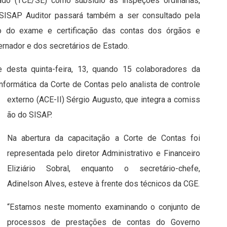
tado (TCE/SE) como subsídio às inspeções ordinárias,
 SISAP Auditor passará também a ser consultado pela
o do exame e certificação das contas dos órgãos e
rnador e dos secretários de Estado.
 desta quinta-feira, 13, quando 15 colaboradores da
nformática da Corte de Contas pelo analista de controle
externo (ACE-II) Sérgio Augusto, que integra a comiss
ão do SISAP.
Na abertura da capacitação a Corte de Contas foi
representada pelo diretor Administrativo e Financeiro
Eliziário Sobral, enquanto o secretário-chefe,
Adinelson Alves, esteve à frente dos técnicos da CGE.
“Estamos neste momento examinando o conjunto de
processos de prestações de contas do Governo