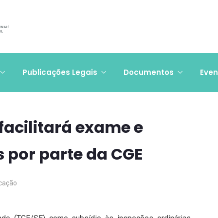
Publicações Legais
Documentos
Even
acilitará exame e
s por parte da CGE
cação