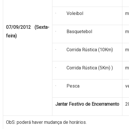
· Voleibol
m
07/09/2012 (Sexta-
· Basquetebol
m
feira)
· Corrida Rústica (10Km)
m
· Corrida Rústica (5Km) )
m
· Pesca
v
Jantar Festivo de Encerramento
2
ObS: poderá haver mudança de horários.