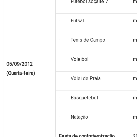
· Futebol soçaite 7
m
· Futsal
m
· Tênis de Campo
m
· Voleibol
m
05/09/2012
(Quarta-feira)
· Vôlei de Praia
m
· Basquetebol
m
· Natação
m
Festa de confraternização
2