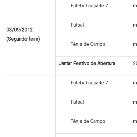
· Futebol soçaite 7
m
· Futsal
m
03/09/2012
(Segunda-feira)
· Tênis de Campo
m
Jantar Festivo de Abertura
2
· Futebol soçaite 7
m
· Futsal
m
· Tênis de Campo
m