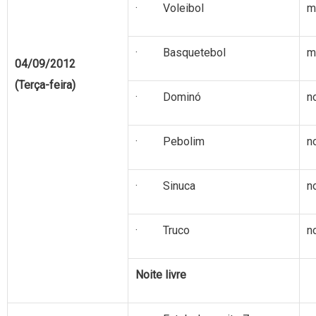
· Voleibol
m
· Basquetebol
m
04/09/2012
(Terça-feira)
· Dominó
n
· Pebolim
n
· Sinuca
n
· Truco
n
Noite livre