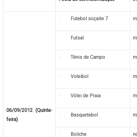
· Futebol soçaite 7
m
· Futsal
m
· Tênis de Campo
m
· Voleibol
m
· Vôlei de Praia
m
06/09/2012 (Quinta-
· Basquetebol
m
feira)
· Boliche
n