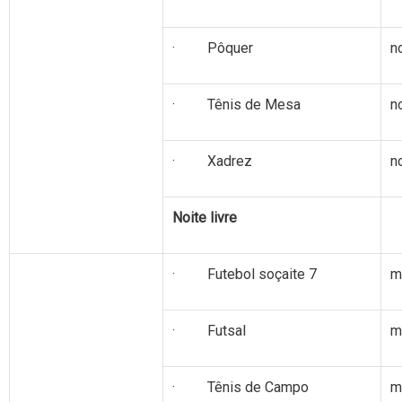
· Pôquer
n
· Tênis de Mesa
n
· Xadrez
n
Noite livre
· Futebol soçaite 7
m
· Futsal
m
· Tênis de Campo
m