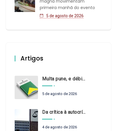
magna movimentam
primeira manhã do evento
5 de agosto de 2026
Artigos
Multa pune, e débito recompõe. § 3º do art. 71 da Constituição: um problema de legística formal
5 de agosto de 2026
Da crítica à autocrítica: Tribunais de Contas sob um novo olhar?
4 de agosto de 2026