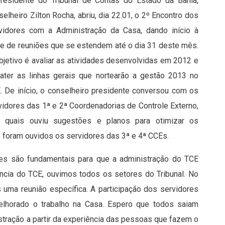
residente do Tribunal de Contas do Estado da Bahia,
selheiro Zilton Rocha, abriu, dia 22.01, o 2º Encontro dos
vidores com a Administração da Casa, dando início à
ie de reuniões que se estendem até o dia 31 deste mês.
bjetivo é avaliar as atividades desenvolvidas em 2012 e
ater as linhas gerais que nortearão a gestão 2013 no
. De início, o conselheiro presidente conversou com os
vidores das 1ª e 2ª Coordenadorias de Controle Externo,
 quais ouviu sugestões e planos para otimizar os
, foram ouvidos os servidores das 3ª e 4ª CCEs.
iões são fundamentais para que a administração do TCE
ncia do TCE, ouvimos todos os setores do Tribunal. No
 uma reunião específica. A participação dos servidores
elhorado o trabalho na Casa. Espero que todos saiam
stração a partir da experiência das pessoas que fazem o